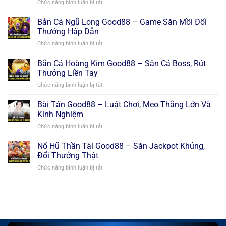
Chức năng bình luận bị tắt
ở
Nổ
Hũ
Bắn Cá Ngũ Long Good88 – Game Săn Mồi Đổi
PG
Thưởng Hấp Dẫn
Good88
Chức năng bình luận bị tắt
ở
–
Bắn
Quay
Cá
Bắn Cá Hoàng Kim Good88 – Săn Cá Boss, Rút
Slot
Ngũ
Pg
Thưởng Liền Tay
Long
Soft,
Chức năng bình luận bị tắt
ở
Good88
Săn
Bắn
–
Jackpot
Cá
Bài Tấn Good88 – Luật Chơi, Mẹo Thắng Lớn Và
Game
Cực
Hoàng
Săn
Kinh Nghiệm
Lớn
Kim
Mồi
Chức năng bình luận bị tắt
ở
Good88
Đổi
Bài
–
Thưởng
Tấn
Nổ Hũ Thần Tài Good88 – Săn Jackpot Khủng,
Săn
Hấp
Good88
Cá
Đổi Thưởng Thật
Dẫn
–
Boss,
Chức năng bình luận bị tắt
ở
Luật
Rút
Nổ
Chơi,
Thưởng
Hũ
Mẹo
Liền
Thần
Thắng
Tay
Tài
Lớn
Good88
Và
–
Kinh