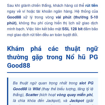
Sau khi giành chiến thắng, khách hàng có thể
rút tiền
ngay về ví hoặc tài khoản ngân hàng. Hệ thống của
Good88
xử lý trong vòng
vài phút (thường 5-10
phút)
, không thu phí cùng hiển thị lịch sử giao dịch
minh bạch. Việc liên kết bảo mật
SSL 128 bit
đảm bảo
mọi giao dịch rút tiền đều an toàn tuyệt đối.
Khám phá các thuật ngữ
thường gặp trong Nổ hũ PG
Good88
Ba thuật ngữ quan trọng nhất trong
slot PG
Good88
là
Wild
(thay thế biểu tượng, tăng tỷ lệ
thắng),
Scatter
(kích hoạt
vòng quay miễn phí
,
là chìa khóa đến Jackpot), và
Jackpot
(giải