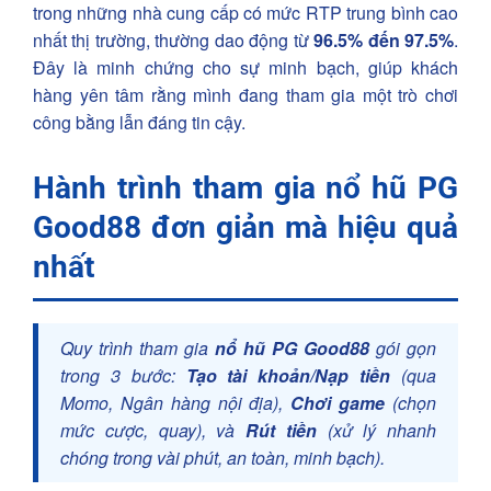
trong những nhà cung cấp có mức RTP trung bình cao
nhất thị trường, thường dao động từ
96.5% đến 97.5%
.
Đây là minh chứng cho sự minh bạch, giúp khách
hàng yên tâm rằng mình đang tham gia một trò chơi
công bằng lẫn đáng tin cậy.
Hành trình tham gia nổ hũ PG
Good88 đơn giản mà hiệu quả
nhất
Quy trình tham gia
nổ hũ PG Good88
gói gọn
trong 3 bước:
Tạo tài khoản/Nạp tiền
(qua
Momo, Ngân hàng nội địa),
Chơi game
(chọn
mức cược, quay), và
Rút tiền
(xử lý nhanh
chóng trong vài phút, an toàn, minh bạch).