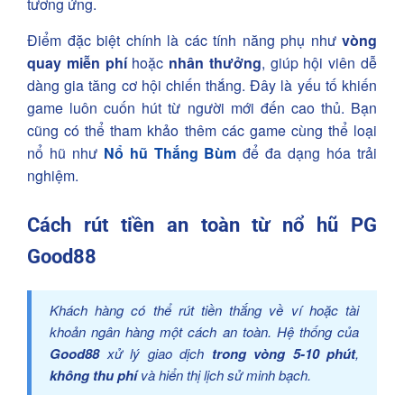
tương ứng.
Điểm đặc biệt chính là các tính năng phụ như
vòng
quay miễn phí
hoặc
nhân thưởng
, giúp hội viên dễ
dàng gia tăng cơ hội chiến thắng. Đây là yếu tố khiến
game luôn cuốn hút từ người mới đến cao thủ. Bạn
cũng có thể tham khảo thêm các game cùng thể loại
nổ hũ như
Nổ hũ Thắng Bùm
để đa dạng hóa trải
nghiệm.
Cách rút tiền an toàn từ nổ hũ PG
Good88
Khách hàng có thể rút tiền thắng về ví hoặc tài
khoản ngân hàng một cách an toàn. Hệ thống của
Good88
xử lý giao dịch
trong vòng 5-10 phút
,
không thu phí
và hiển thị lịch sử minh bạch.