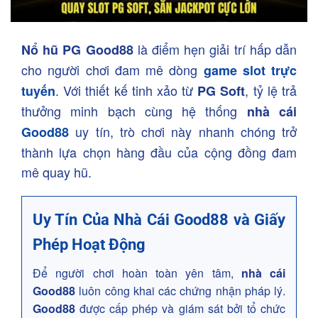
là điểm hẹn giải trí hấp dẫn
Nổ hũ PG Good88
cho người chơi đam mê dòng
game slot trực
. Với thiết kế tinh xảo từ
, tỷ lệ trả
tuyến
PG Soft
thưởng minh bạch cùng hệ thống
nhà cái
uy tín, trò chơi này nhanh chóng trở
Good88
thành lựa chọn hàng đầu của cộng đồng đam
mê quay hũ.
Uy Tín Của Nhà Cái Good88 và Giấy
Phép Hoạt Động
Để người chơi hoàn toàn yên tâm,
nhà cái
Good88
luôn công khai các chứng nhận pháp lý.
Good88
được cấp phép và giám sát bởi tổ chức