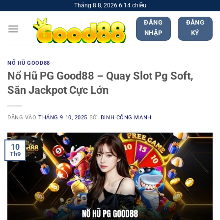
Bỏ
Tháng 8 8, 2026 6:14 chiều
qua
ĐĂNG
ĐĂNG
nội
NHẬP
KÝ
dung
NỔ HŨ GOOD88
Nổ Hũ PG Good88 – Quay Slot Pg Soft,
Săn Jackpot Cực Lớn
ĐĂNG VÀO
THÁNG 9 10, 2025
BỞI
ĐINH CÔNG MẠNH
10
Th9