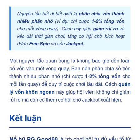
Nguyên tắc bất di bất dịch là
phân chia vốn thành
nhiều phần nhỏ
(ví dụ: chỉ cược
1-2% tổng vốn
cho mỗi vòng quay). Cách này giúp
giảm rủi ro
và
kéo dài thời gian chơi, tăng cơ hội chờ kích hoạt
được
Free Spin
và săn
Jackpot
.
Một nguyên tắc quan trọng là không bao giờ dồn toàn
bộ vốn vào một vòng quay. Bạn nên phân chia số tiền
thành nhiều phần nhỏ (chỉ cược
1-2% tổng vốn
cho
mỗi lần quay) để duy trì cuộc chơi lâu dài. Cách
quản
lý vốn khôn ngoan
này giúp hội viên không chỉ giảm
rủi ro mà còn có thêm cơ hội chờ Jackpot xuất hiện.
Kết luận
là trò chơi hội tụ đủ yếu tố từ
Nổ hũ PG Good88