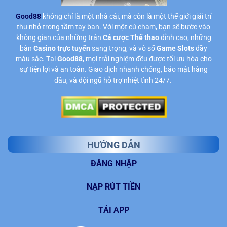
Good88
không chỉ là một nhà cái, mà còn là một thế giới giải trí
thu nhỏ trong tầm tay bạn. Với một cú chạm, bạn sẽ bước vào
không gian của những trận
Cá cược Thể thao
đỉnh cao, những
bàn
Casino trực tuyến
sang trọng, và vô số
Game Slots
đầy
màu sắc. Tại
Good88
, mọi trải nghiệm đều được tối ưu hóa cho
sự tiện lợi và an toàn. Giao dịch nhanh chóng, bảo mật hàng
đầu, và đội ngũ hỗ trợ nhiệt tình 24/7.
HƯỚNG DẪN
ĐĂNG NHẬP
NẠP RÚT TIỀN
TẢI APP