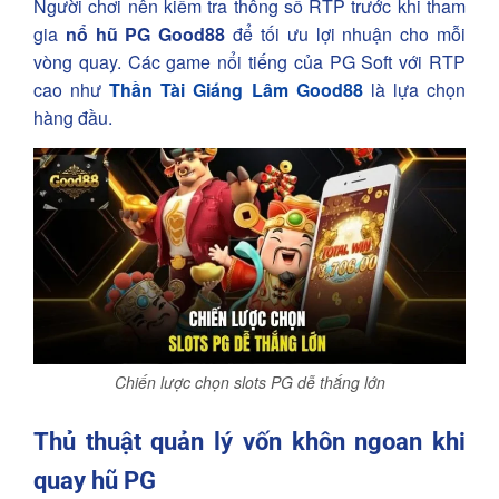
Người chơi nên kiểm tra thông số RTP trước khi tham
gia
nổ hũ PG Good88
để tối ưu lợi nhuận cho mỗi
vòng quay. Các game nổi tiếng của PG Soft với RTP
cao như
Thần Tài Giáng Lâm Good88
là lựa chọn
hàng đầu.
Chiến lược chọn slots PG dễ thắng lớn
Thủ thuật quản lý vốn khôn ngoan khi
quay hũ PG