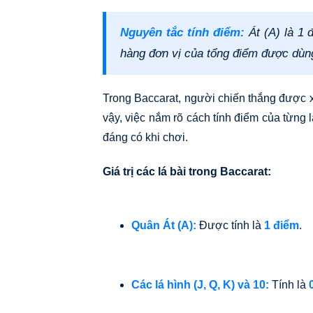
Nguyên tắc tính điểm:
Át (A) là 1 đ
hàng đơn vị của tổng điểm được dùng
Trong Baccarat, người chiến thắng được x
vậy, việc nắm rõ cách tính điểm của từng 
đáng có khi chơi.
Giá trị các lá bài trong Baccarat:
Quân Át (A):
Được tính là
1 điểm
.
Các lá hình (J, Q, K) và 10:
Tính là