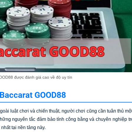
OOD88 được đánh giá cao về độ uy tín
i Baccarat GOOD88
oài luật chơi và chiến thuật, người chơi cũng cần tuân thủ mộ
những nguyên tắc đảm bảo tính công bằng và chuyên nghiệp t
 nhất tại nền tảng này.