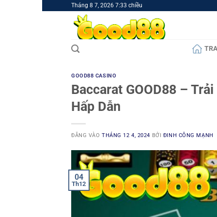
Bỏ
Tháng 8 7, 2026 7:33 chiều
qua
nội
dung
TR
GOOD88 CASINO
Baccarat GOOD88 – Trải
Hấp Dẫn
ĐĂNG VÀO
THÁNG 12 4, 2024
BỞI
ĐINH CÔNG MẠNH
04
Th12