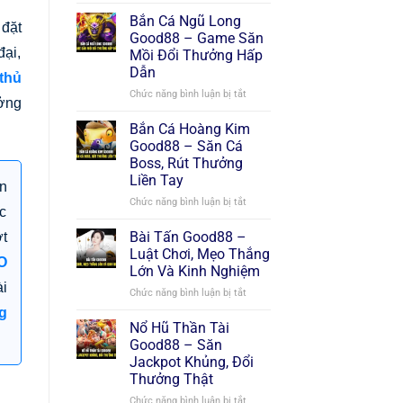
Nổ
Hũ
Bắn Cá Ngũ Long
đặt
PG
Good88 – Game Săn
Good88
đại,
Mồi Đổi Thưởng Hấp
–
Dẫn
thủ
Quay
Slot
Chức năng bình luận bị tắt
ở
ưởng
Pg
Bắn
Soft,
Cá
Bắn Cá Hoàng Kim
Săn
Ngũ
Good88 – Săn Cá
Jackpot
Long
Boss, Rút Thưởng
Cực
Good88
Liền Tay
Lớn
n
–
Game
Chức năng bình luận bị tắt
ở
c
Săn
Bắn
Mồi
Cá
Bài Tấn Good88 –
ợt
Đổi
Hoàng
Luật Chơi, Mẹo Thắng
O
Thưởng
Kim
Lớn Và Kinh Nghiệm
Hấp
Good88
i
Chức năng bình luận bị tắt
Dẫn
ở
–
Bài
Săn
g
Tấn
Cá
Nổ Hũ Thần Tài
Good88
Boss,
Good88 – Săn
–
Rút
Jackpot Khủng, Đổi
Luật
Thưởng
Thưởng Thật
Chơi,
Liền
Mẹo
Chức năng bình luận bị tắt
Tay
ở