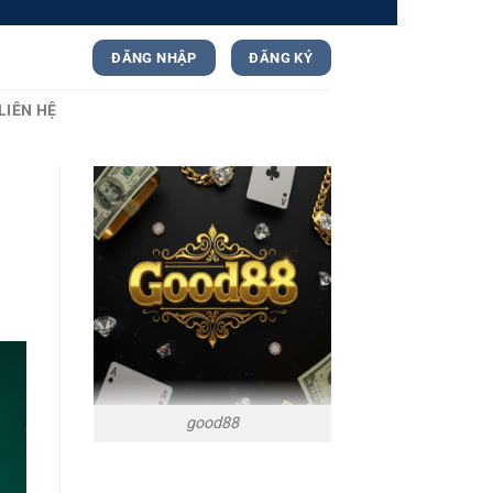
ĐĂNG NHẬP
ĐĂNG KÝ
LIÊN HỆ
good88