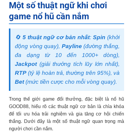
Một số thuật ngữ khi chơi
game nổ hũ cần nắm
🔄
5 thuật ngữ cơ bản nhất
:
Spin
(khởi
động vòng quay),
Payline
(đường thắng,
đa dạng từ 10 đến 1000+ dòng),
Jackpot
(giải thưởng tích lũy lớn nhất),
RTP
(tỷ lệ hoàn trả, thường trên 95%), và
Bet
(mức tiền cược cho mỗi vòng quay).
Trong thế giới game đổi thưởng, đặc biệt là nổ hũ
GOOD88, hiểu rõ các thuật ngữ cơ bản là chìa khóa
để tối ưu hóa trải nghiệm và gia tăng cơ hội chiến
thắng. Dưới đây là một số thuật ngữ quan trọng mà
người chơi cần nắm.