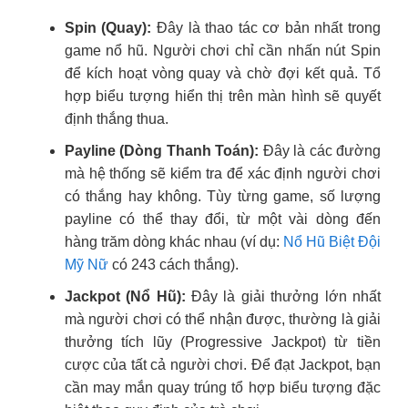
Spin (Quay):
Đây là thao tác cơ bản nhất trong
game nổ hũ. Người chơi chỉ cần nhấn nút Spin
để kích hoạt vòng quay và chờ đợi kết quả. Tổ
hợp biểu tượng hiển thị trên màn hình sẽ quyết
định thắng thua.
Payline (Dòng Thanh Toán):
Đây là các đường
mà hệ thống sẽ kiểm tra để xác định người chơi
có thắng hay không. Tùy từng game, số lượng
payline có thể thay đổi, từ một vài dòng đến
hàng trăm dòng khác nhau (ví dụ:
Nổ Hũ Biệt Đội
Mỹ Nữ
có 243 cách thắng).
Jackpot (Nổ Hũ):
Đây là giải thưởng lớn nhất
mà người chơi có thể nhận được, thường là giải
thưởng tích lũy (Progressive Jackpot) từ tiền
cược của tất cả người chơi. Để đạt Jackpot, bạn
cần may mắn quay trúng tổ hợp biểu tượng đặc