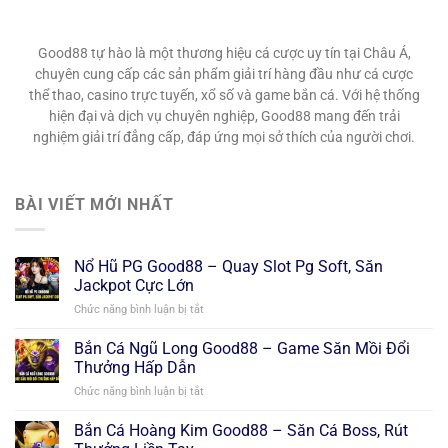
Good88 tự hào là một thương hiệu cá cược uy tín tại Châu Á,
chuyên cung cấp các sản phẩm giải trí hàng đầu như cá cược
thể thao, casino trực tuyến, xổ số và game bắn cá. Với hệ thống
hiện đại và dịch vụ chuyên nghiệp, Good88 mang đến trải
nghiệm giải trí đẳng cấp, đáp ứng mọi sở thích của người chơi.
BÀI VIẾT MỚI NHẤT
Nổ Hũ PG Good88 – Quay Slot Pg Soft, Săn
Jackpot Cực Lớn
Chức năng bình luận bị tắt
ở
Nổ
Hũ
Bắn Cá Ngũ Long Good88 – Game Săn Mồi Đổi
PG
Thưởng Hấp Dẫn
Good88
Chức năng bình luận bị tắt
ở
–
Bắn
Quay
Cá
Bắn Cá Hoàng Kim Good88 – Săn Cá Boss, Rút
Slot
Ngũ
Pg