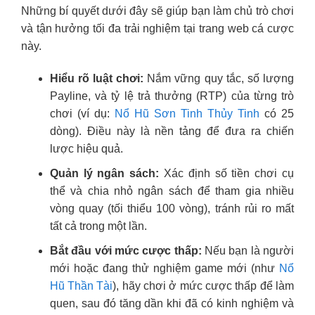
Những bí quyết dưới đây sẽ giúp bạn làm chủ trò chơi
và tận hưởng tối đa trải nghiệm tại trang web cá cược
này.
Hiểu rõ luật chơi:
Nắm vững quy tắc, số lượng
Payline, và tỷ lệ trả thưởng (RTP) của từng trò
chơi (ví dụ:
Nổ Hũ Sơn Tinh Thủy Tinh
có 25
dòng). Điều này là nền tảng để đưa ra chiến
lược hiệu quả.
Quản lý ngân sách:
Xác định số tiền chơi cụ
thể và chia nhỏ ngân sách để tham gia nhiều
vòng quay (tối thiểu 100 vòng), tránh rủi ro mất
tất cả trong một lần.
Bắt đầu với mức cược thấp:
Nếu bạn là người
mới hoặc đang thử nghiệm game mới (như
Nổ
Hũ Thần Tài
), hãy chơi ở mức cược thấp để làm
quen, sau đó tăng dần khi đã có kinh nghiệm và