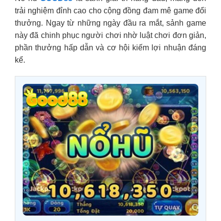
trải nghiệm đỉnh cao cho cộng đồng đam mê game đổi
thưởng. Ngay từ những ngày đầu ra mắt, sảnh game
này đã chinh phục người chơi nhờ luật chơi đơn giản,
phần thưởng hấp dẫn và cơ hội kiếm lợi nhuận đáng
kể.