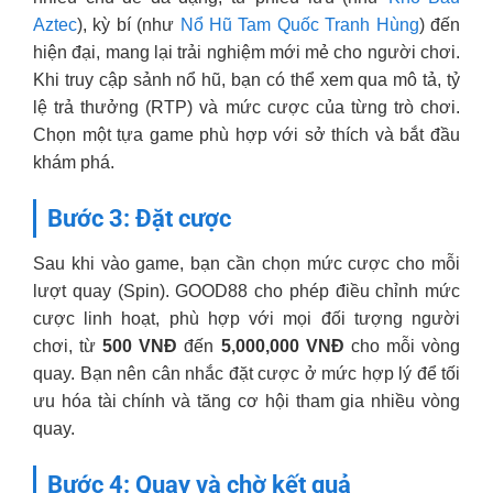
Aztec
), kỳ bí (như
Nổ Hũ Tam Quốc Tranh Hùng
) đến
hiện đại, mang lại trải nghiệm mới mẻ cho người chơi.
Khi truy cập sảnh nổ hũ, bạn có thể xem qua mô tả, tỷ
lệ trả thưởng (RTP) và mức cược của từng trò chơi.
Chọn một tựa game phù hợp với sở thích và bắt đầu
khám phá.
Bước 3: Đặt cược
Sau khi vào game, bạn cần chọn mức cược cho mỗi
lượt quay (Spin). GOOD88 cho phép điều chỉnh mức
cược linh hoạt, phù hợp với mọi đối tượng người
chơi, từ
500 VNĐ
đến
5,000,000 VNĐ
cho mỗi vòng
quay. Bạn nên cân nhắc đặt cược ở mức hợp lý để tối
ưu hóa tài chính và tăng cơ hội tham gia nhiều vòng
quay.
Bước 4: Quay và chờ kết quả