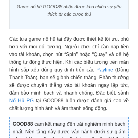
Game nổ hũ GOOD88 nhận được khá nhiều sự yêu
thích từ các cược thủ
Các tựa game nổ hũ tại đây được thiết kế tối ưu, phù
hợp với mọi đối tượng. Người chơi chỉ cần nạp tiền
vào tài khoản, chọn nút “Spin” hoặc “Quay” và để hệ
thống tự động thực hiện. Khi các biểu tượng trên màn
hình sắp xếp đúng quy định trên các
Payline
(Dòng
Thanh Toán), bạn sẽ giành chiến thắng. Phần thưởng
sẽ được chuyển thẳng vào tài khoản ngay lập tức,
đảm bảo minh bạch và nhanh chóng. Đặc biệt, sảnh
Nổ Hũ PG
tại GOOD88 luôn được đánh giá cao về
chất lượng hình ảnh và âm thanh sống động.
GOOD88
cam kết mang đến trải nghiệm minh bạch
nhất. Nền tảng này được vận hành dưới sự giám