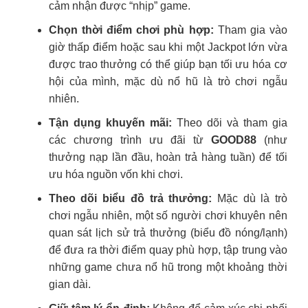
cảm nhận được “nhịp” game.
Chọn thời điểm chơi phù hợp:
Tham gia vào
giờ thấp điểm hoặc sau khi một Jackpot lớn vừa
được trao thưởng có thể giúp bạn tối ưu hóa cơ
hội của mình, mặc dù nổ hũ là trò chơi ngẫu
nhiên.
Tận dụng khuyến mãi:
Theo dõi và tham gia
các chương trình ưu đãi từ
GOOD88
(như
thưởng nạp lần đầu, hoàn trả hàng tuần) để tối
ưu hóa nguồn vốn khi chơi.
Theo dõi biểu đồ trả thưởng:
Mặc dù là trò
chơi ngẫu nhiên, một số người chơi khuyên nên
quan sát lịch sử trả thưởng (biểu đồ nóng/lạnh)
để đưa ra thời điểm quay phù hợp, tập trung vào
những game chưa nổ hũ trong một khoảng thời
gian dài.