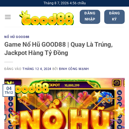
Bỏ
Tháng 8 7, 2026 4:56 chiều
qua
ĐĂNG
ĐĂNG
nội
NHẬP
KÝ
dung
NỔ HŨ GOOD88
Game Nổ Hũ GOOD88 | Quay Là Trúng,
Jackpot Hàng Tỷ Đồng
ĐĂNG VÀO
THÁNG 12 4, 2024
BỞI
ĐINH CÔNG MẠNH
04
Th12