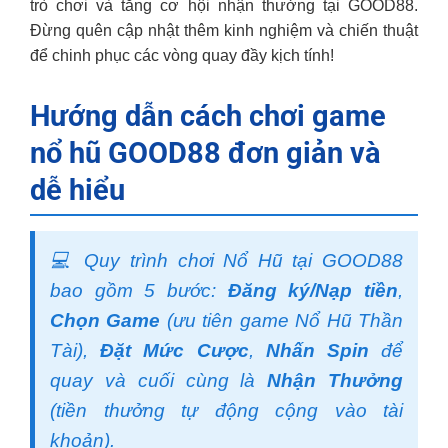
trò chơi và tăng cơ hội nhận thưởng tại GOOD88.
Đừng quên cập nhật thêm kinh nghiệm và chiến thuật
để chinh phục các vòng quay đầy kịch tính!
Hướng dẫn cách chơi game
nổ hũ GOOD88 đơn giản và
dễ hiểu
💻 Quy trình chơi Nổ Hũ tại GOOD88
bao gồm 5 bước:
Đăng ký/Nạp tiền
,
Chọn Game
(ưu tiên game
Nổ Hũ Thần
Tài
),
Đặt Mức Cược
,
Nhấn Spin
để
quay và cuối cùng là
Nhận Thưởng
(tiền thưởng tự động cộng vào tài
khoản).