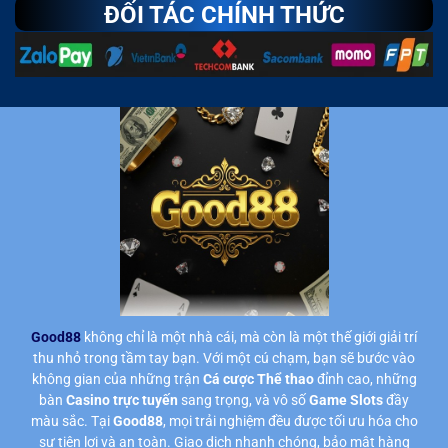
ĐỐI TÁC CHÍNH THỨC
Good88
không chỉ là một nhà cái, mà còn là một thế giới giải trí
thu nhỏ trong tầm tay bạn. Với một cú chạm, bạn sẽ bước vào
không gian của những trận
Cá cược Thể thao
đỉnh cao, những
bàn
Casino trực tuyến
sang trọng, và vô số
Game Slots
đầy
màu sắc. Tại
Good88
, mọi trải nghiệm đều được tối ưu hóa cho
sự tiện lợi và an toàn. Giao dịch nhanh chóng, bảo mật hàng