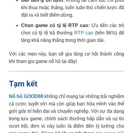
Giữ tâm lý ổn định:
Không để cảm xúc chi phối
khi thua hoặc thắng, luôn tuân thủ chiến lược đã
đặt ra và biết điểm dừng.
Chọn game có tỷ lệ RTP cao:
Ưu tiên các trò
chơi có tỷ lệ trả thưởng
RTP cao
(trên 96%) để
tăng khả năng thắng trong thời gian dài.
Với các mẹo này, bạn sẽ gia tăng cơ hội thành công
khi tham gia game nổ hũ tại đây!
Tạm kết
Nổ hũ GOOD88
không chỉ mang lại những trải nghiệm
cá cược tuyệt vời mà còn giúp bạn hòa mình vào thế
giới giải trí hiện đại và chuyên nghiệp. Với sự đa dạng
trong tựa game, chính sách thưởng hấp dẫn và uy tín
vượt trội, đơn vị này luôn là điểm đến lý tưởng cho