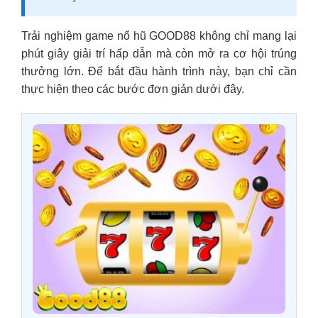
Trải nghiệm game nổ hũ GOOD88 không chỉ mang lại
phút giây giải trí hấp dẫn mà còn mở ra cơ hội trúng
thưởng lớn. Để bắt đầu hành trình này, bạn chỉ cần
thực hiện theo các bước đơn giản dưới đây.