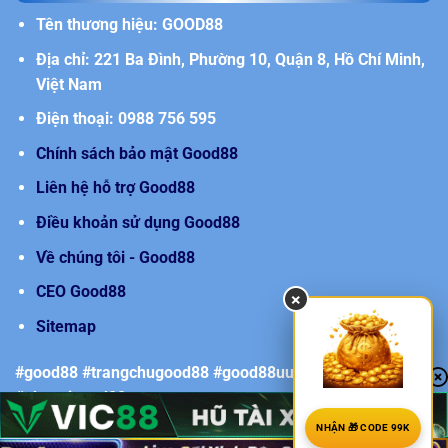
Tên thương hiệu: GOOD88
Địa chỉ: 221 Ba Đình, Phường 10, Quận 8, Hồ Chí Minh,
Việt Nam
Điện thoại: 0988 756 595
Chính sách bảo mật Good88
Liên hệ hỗ trợ Good88
Điều khoản sử dụng Good88
Về chúng tôi - Good88
CEO Good88
×
Sitemap
#good88 #trangchugood88 #good88uuytin
#nhacaigood88
NHẬN 🎁 CODE 99K